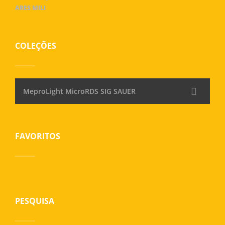
ARES MILI
COLEÇÕES
MeproLight MicroRDS SIG SAUER
FAVORITOS
PESQUISA