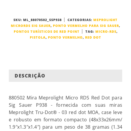
SKU:
ML_88070502_SSP938
CATEGORIAS:
MEPROLIGHT
MICRORDS SIG SAUER
,
PONTO VERMELHO PARA SIG SAUER
,
PONTOS TURÍSTICOS DE RED POINT
TAG:
MICRO-RDS
,
PISTOLA
,
PONTO VERMELHO
,
RED DOT
DESCRIÇÃO
880502 Mira Meprolight Micro RDS Red Dot para
Sig Sauer P938 - fornecida com suas miras
Meprolight Tru-Dot® - 03 red dot MOA, case leve
e robusto em formato compacto (
48x33x26mm/
1.9″x1.3″x1.4″) para um peso de 38 gramas (1.34