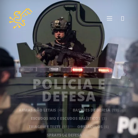
POLÍCIA E
DEFESA
ARMAS NÃO LETAIS
(48)
BASTÕES DE DEFESA
(19)
ESCUDOS MO E ESCUDOS BALÍSTICOS
(3)
TRIAGEM E TESTE
(11)
OBSTÁCULOS
(6)
SPRAYS DE DEFESA
(40)